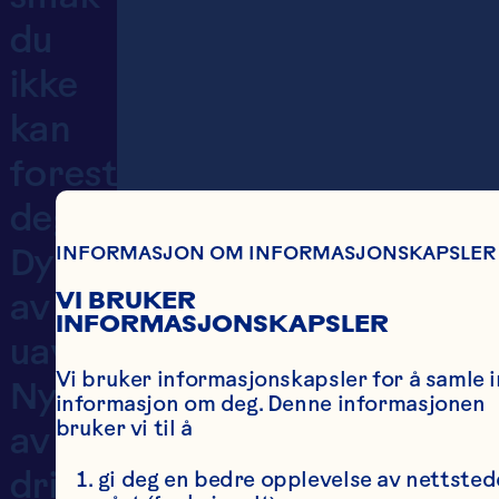
du 
ikke 
kan 
forestille 
deg. 
Dyrket 
INFORMASJON OM INFORMASJONSKAPSLER
av 
VI BRUKER
INFORMASJONSKAPSLER
uavhengige. 
Vi bruker informasjonskapsler for å samle i
Nytes 
informasjon om deg. Denne informasjonen 
bruker vi til å
av de 
dristige. 
gi deg en bedre opplevelse av nettstede