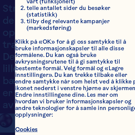
vårt (funksjonelt)
Stram 
telle antallet sider du besøker 
(statistikk)
dere 
tilby deg relevante kampanjer 
(markedsføring)
opp, 
Klikk på «OK» for å gi oss samtykke til å 
tranebærfans. 
bruke informasjonskapsler til alle disse 
Dette 
formålene. Du kan også bruke 
avkrysningsrutene til å gi samtykke til 
lille 
bestemte formål. Velg formål og «Lagre 
innstillinger». Du kan trekke tilbake eller 
bæret 
endre samtykke når som helst ved å klikke p
ikonet nederst i venstre hjørne av skjermen.
er full 
Endre innstillingene dine. Les mer om 
hvordan vi bruker informasjonskapsler og 
av 
andre teknologier for å samle inn personlige
overraskelser.
opplysninger:
Cookies