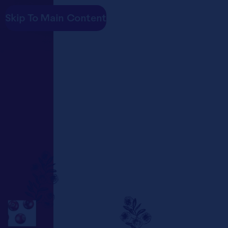
Skip To Main Content
IGE
EBÆRET