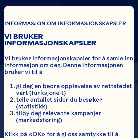
Skip To Main Content
GOOD FOR
Country
Search
INFORMASJON OM INFORMASJONSKAPSLER
THE GUT
VI BRUKER
INFORMASJONSKAPSLER
Vi bruker informasjonskapsler for å samle inn 
informasjon om deg. Denne informasjonen 
Sources
bruker vi til å
Gao T, Hou M, Zhang B, Pan X, Liu C, Sun C, et 
gi deg en bedre opplevelse av nettstedet 
al. Effects of cranberry beverages on 
vårt (funksjonelt)
oxidative stress and gut microbiota in 
telle antallet sider du besøker 
subjects with Helicobacter pylori infection: 
(statistikk)
a randomized, double-blind, placebo-
tilby deg relevante kampanjer 
controlled trial. Food & Function 
(markedsføring)
2021;12(15):6878-6888. doi: 
10.1039/D1FO00467K. 
Klikk på «OK» for å gi oss samtykke til å 
Lessard-Lord J, Roussel C, Lupien-Meilleur J,