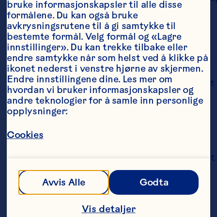
bruke informasjonskapsler til alle disse 
Généreux P, Richard V, Guay V, Roy D, 
formålene. Du kan også bruke 
Desjardins Y. Short term supplementation 
avkrysningsrutene til å gi samtykke til 
with cranberry extract modulates gut 
bestemte formål. Velg formål og «Lagre 
microbiota in human and displays a 
innstillinger». Du kan trekke tilbake eller 
bifidogenic effect. NPJ Biofilms 
endre samtykke når som helst ved å klikke på 
Microbiomes 2024;10(1):18. doi: 
ikonet nederst i venstre hjørne av skjermen. 
10.1038/s41522-024-00493-w.
Endre innstillingene dine. Les mer om 
Li ZX, Ma JL, Guo Y, Liu WD, Li M, Zhang LF, et 
hvordan vi bruker informasjonskapsler og 
al. Suppression of Helicobacter pylori 
andre teknologier for å samle inn personlige 
infection by daily cranberry intake: A 
opplysninger:
double-blind, randomized, placebo-
controlled trial. Journal of 
Cookies
Gastroenterology and Hepatology 
2021;36(4):927-935. doi: 10.1111/jgh.15212.
Othaim AA, Marasini D, Carbonero F. Impact 
of cranberry juice consumption on gut and 
vaginal microbiota in postmenopausal 
Avvis Alle
Godta
women. Food Frontiers 2021;2(3):282-293. 
doi: 10.1002/fft2.76.
Vis detaljer
Rodríguez-Morató J, Matthan NR, Liu J, de 