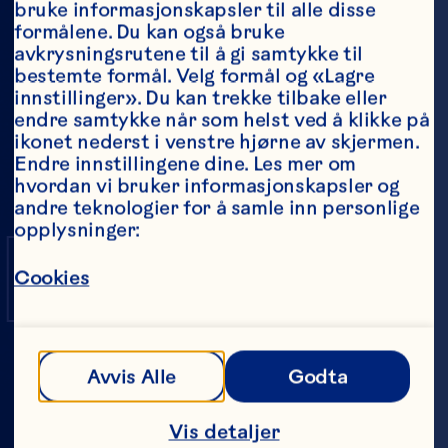
VILD
bruke informasjonskapsler til alle disse 
formålene. Du kan også bruke 
avkrysningsrutene til å gi samtykke til 
bestemte formål. Velg formål og «Lagre 
innstillinger». Du kan trekke tilbake eller 
OG
endre samtykke når som helst ved å klikke på 
ikonet nederst i venstre hjørne av skjermen. 
Endre innstillingene dine. Les mer om 
hvordan vi bruker informasjonskapsler og 
andre teknologier for å samle inn personlige 
FRISK
opplysninger:
Cookies
Avvis Alle
Godta
Cra
Cranberry Classic® Juice 
Vis detaljer
Drink uten tilsatt sukker