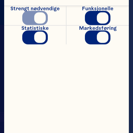
Strengt nødvendige
Funksjonelle
Statistiske
Markedsføring
Det Mektige Tranebæret
SMÅ? JA.
MEKTIGE? OGSÅ
JA.
Tranebær er fullpakket med nyttige og 
sunne ting for å beholde den mektige 
følelsen. Rik på antioksidanter. Så ja, 