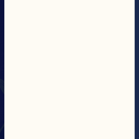
tranebærene kan se små ut, men smått 
holder lenge.

Finne Ut Mer