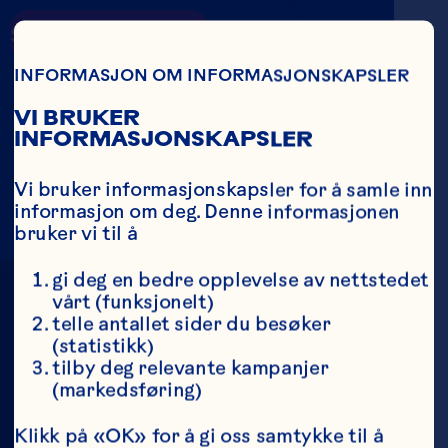
Skip To Main Content
Country
Search
JUICER
INFORMASJON OM INFORMASJONSKAPSLER
VI BRUKER
INFORMASJONSKAPSLER
Vi bruker informasjonskapsler for å samle inn 
Scroll Down
informasjon om deg. Denne informasjonen 
bruker vi til å
gi deg en bedre opplevelse av nettstedet 
vårt (funksjonelt)
telle antallet sider du besøker 
JUICER OG
(statistikk)
tilby deg relevante kampanjer 
(markedsføring)
JUICEDRIKKER
Klikk på «OK» for å gi oss samtykke til å 