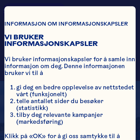
Skip To Main Content
Country
Search
INFORMASJON OM INFORMASJONSKAPSLER
VI BRUKER
INFORMASJONSKAPSLER
MUBARAK
FAMILIEN
Vi bruker informasjonskapsler for å samle inn 
informasjon om deg. Denne informasjonen 
bruker vi til å
gi deg en bedre opplevelse av nettstedet 
vårt (funksjonelt)
telle antallet sider du besøker 
(statistikk)
tilby deg relevante kampanjer 
(markedsføring)
Klikk på «OK» for å gi oss samtykke til å 