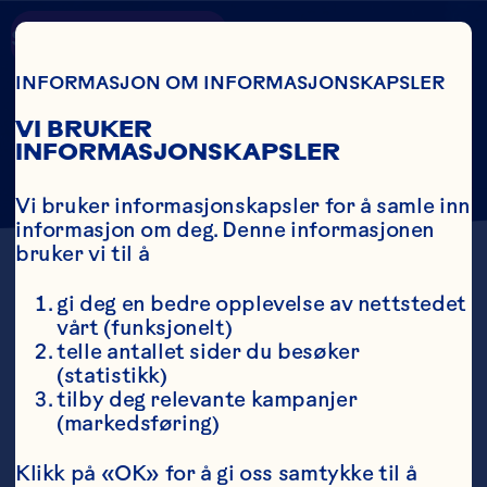
Skip To Main Content
Country
Search
INFORMASJON OM INFORMASJONSKAPSLER
TOM HAYES
VI BRUKER
INFORMASJONSKAPSLER
Vi bruker informasjonskapsler for å samle inn 
informasjon om deg. Denne informasjonen 
bruker vi til å
gi deg en bedre opplevelse av nettstedet 
Tom Hayes, konsernsjef
vårt (funksjonelt)
og administrerende
telle antallet sider du besøker 
direktør
(statistikk)
tilby deg relevante kampanjer 
(markedsføring)
Tom Hayes er en anerkjent 
innovatør og prisbelønt leder i 
næringsmiddelindustrien som har 
Klikk på «OK» for å gi oss samtykke til å 