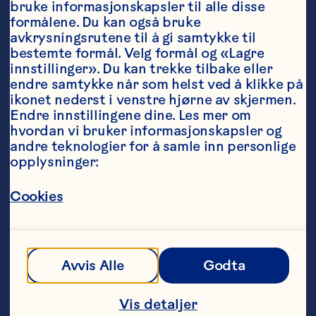
veiledet noen av verdens mest 
bruke informasjonskapsler til alle disse 
kjente merkevarer de siste tre 
formålene. Du kan også bruke 
tiårene. Som konsernsjef og 
avkrysningsrutene til å gi samtykke til 
administrerende direktør i Ocean 
bestemte formål. Velg formål og «Lagre 
Spray leder han nå verdens ledende 
innstillinger». Du kan trekke tilbake eller 
produsent av tranebærjuicer, 
endre samtykke når som helst ved å klikke på 
juicedrikker og tørkede tranebær, 
ikonet nederst i venstre hjørne av skjermen. 
og har oppsyn med over 700 
Endre innstillingene dine. Les mer om 
dyrkende eiere og 2000 ansatte. 
Tom kommer til Ocean Spray når 
hvordan vi bruker informasjonskapsler og 
kooperativet nærmer seg 
andre teknologier for å samle inn personlige 
hundreårsjubileet og har fokus på å 
opplysninger:
sikre at selskapet er posisjonert 
for ytterligere 100 års suksess.

Cookies
«For alle som er som meg som 
vokste opp i New England, er ikke 
navnet Ocean Spray bare et 
Avvis Alle
Godta
internasjonalt varemerke – det er 
en del av kulturen vår. Selskapets 
arv og dets 700 gårdseiere er noe 
Vis detaljer
som skal feires og deles over hele 