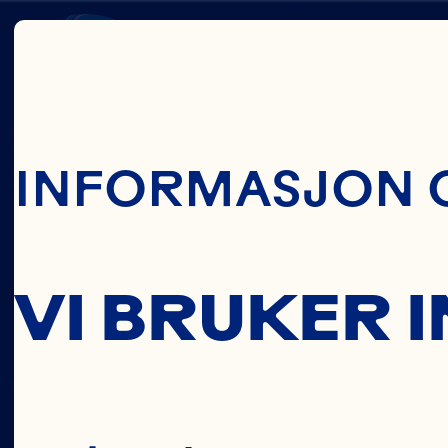
Skip To Main C
ABIGA
INFORMASJON 
BUCKW
VI BRUKER