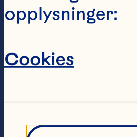
as
opplysninger:
ma
mu
Cookies
gl
br
li