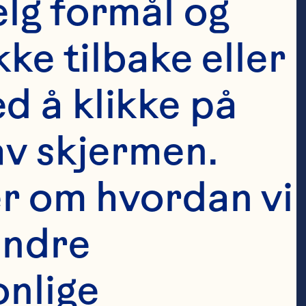
lg formål og 
ke tilbake eller 
 å klikke på 
 she served as 
v skjermen. 
er of Nestlé 
er om hvordan vi 
NHSc), where 
ndre 
on of more 
 three years 
nlige 