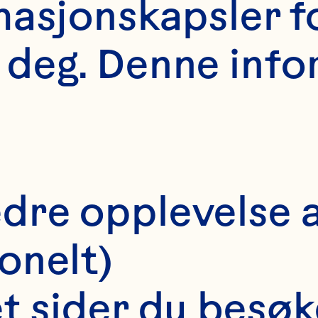
asjonskapsler fo
deg. Denne info
edre opplevelse a
onelt)
bigail Buckwa
et sider du besøk