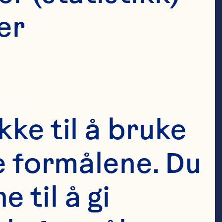
 CEO
r 
 a high-impact 
ke til å bruke 
 more than 
e formålene. Du 
rship 
ganizations 
til å gi 
ation, and 