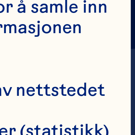
r å samle inn 
rmasjonen 
v nettstedet 
lter,
er (statistikk)