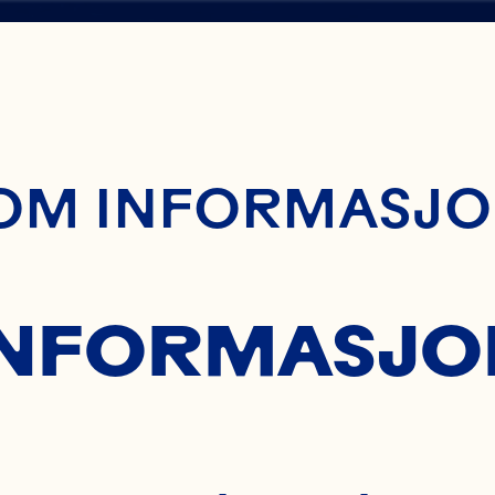
ontent
IL
OM INFORMASJO
ALTER
 INFORMASJ