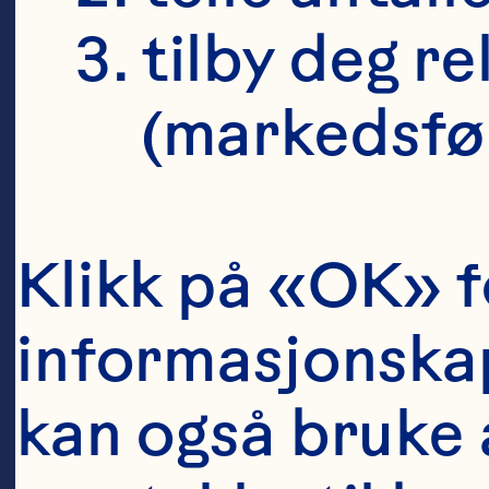
P
tilby deg r
(markedsfø
Ab
Klikk på «OK» fo
gl
informasjonskaps
tw
ex
kan også bruke a
th