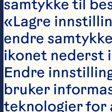
samtykke til bes
tr
«Lagre innstillin
endre samtykke 
Pr
ikonet nederst i
Ch
Endre innstillin
He
bruker informas
sh
th
teknologier for 