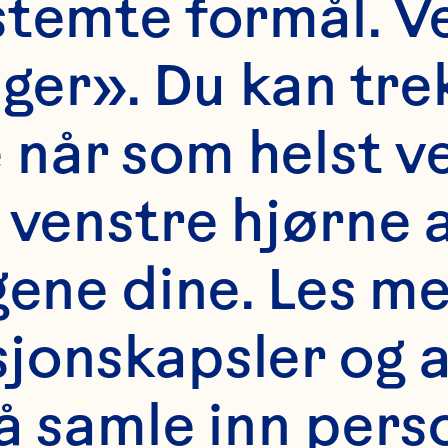
temte formål. Ve
ansformation.

ger». Du kan trek
når som helst ved
ior to Ocean Spray,
 venstre hjørne a
ief Executive Offic
gene dine. Les m
alth Science U.S. (
jonskapsler og a
e led an organizati
an 6,000 people for
å samle inn perso