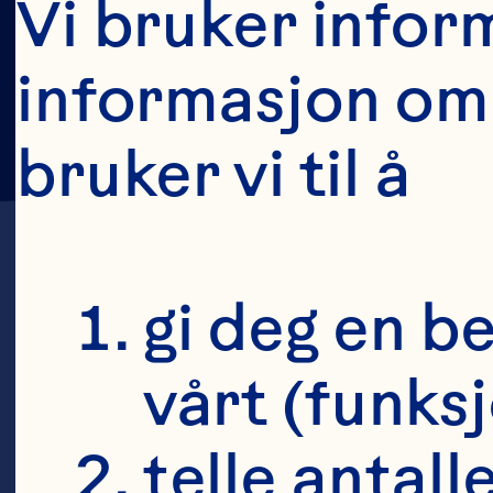
Vi bruker inform
informasjon om 
bruker vi til å
gi deg en b
vårt (funksj
A
telle antall